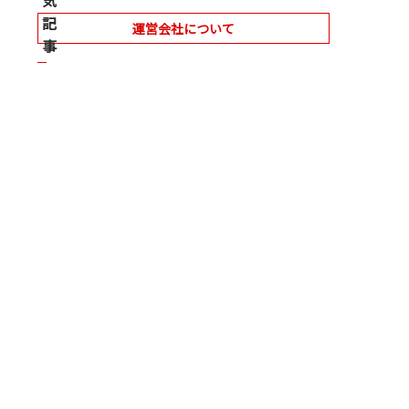
気
記
運営会社について
事
【事
例
紹
介】
京
都
北
都
信
用
金
庫
様：
「景
気
動