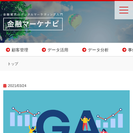
toggl
navig
顧客管理
データ活用
データ分析
事
トップ
2021/03/24