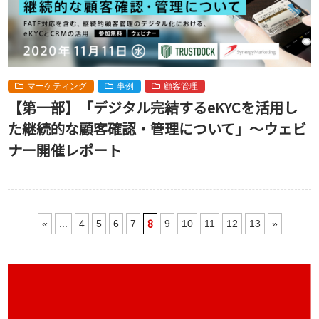
マーケティング
事例
顧客管理
【第一部】「デジタル完結するeKYCを活用し
た継続的な顧客確認・管理について」～ウェビ
ナー開催レポート
8
«
...
4
5
6
7
9
10
11
12
13
»