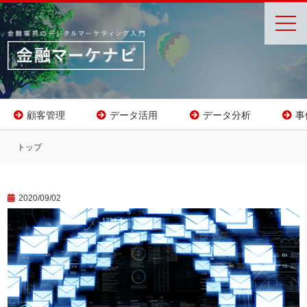
toggl
navig
顧客管理
データ活用
データ分析
事
トップ
2020/09/02