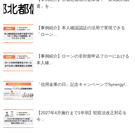
査」を...
【事例紹介】本人確認認証の活用で実現できる
「ローン...
【事例紹介】ローンの非対面申込フローにおける
本人確...
「信用金庫の日」記念キャンペーンでSynergy!...
【2027年4月施行まで1年弱】犯収法改正対応を
今...